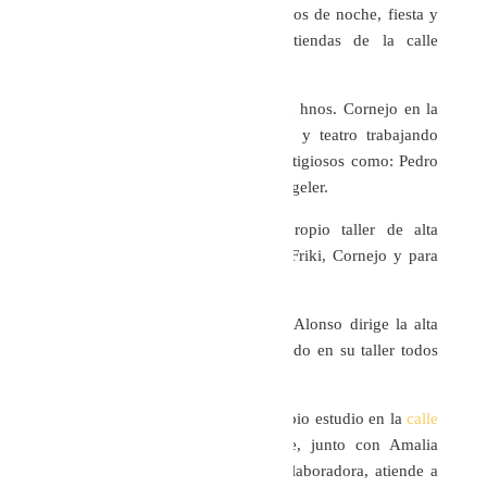
los productos de esta marca; vestidos de noche, fiesta y
novia. que se venden en sus tiendas de la calle
Velázquez en Madrid.
A la vez comienza a colaborar con hnos. Cornejo en la
realización de vestuario para cine y teatro trabajando
codo a codo con nombres tan prestigiosos como: Pedro
Moreno, Javier Artiñano y Bina Daigeler.
Es entonces cuando funda su propio taller de alta
costura, desde donde trabaja para Friki, Cornejo y para
Miguel Palacio.
Entre los años 2003 y 2008, Sole Alonso dirige la alta
costura de Miguel Palacio, realizando en su taller todos
los modelos de esta firma.
En septiembre de 1998 abre su propio estudio en la
calle
Academia nº 6 de Madrid
donde, junto con Amalia
Alonso, su hermana y mas fiel colaboradora, atiende a