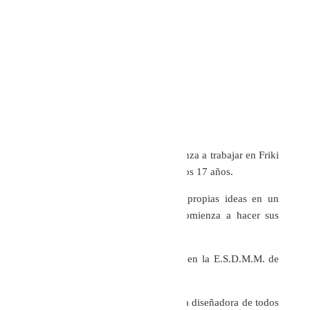
Sole Alonso Vega de Seoane comienza a trabajar en Friki
, la tienda de su madre y sus tías a los 17 años.
Le encanta dibujar y montar sus propias ideas en un
maniquí con alfileres, y pronto comienza a hacer sus
pinitos como diseñadora .
Cursa estudios de diseño de moda en la E.S.D.M.M. de
la Universidad Politécnica.
Poco a poco va convirtiéndose en la diseñadora de todos