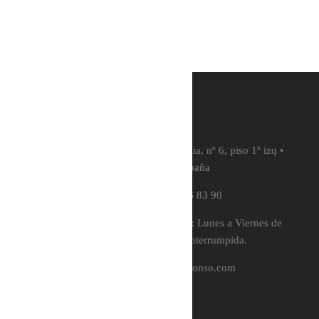
todas sus clientes personalmente.
Dirección:
Calle de la Academia, nº 6, piso 1º izq •
28014, Madrid, España
Teléfono:
91 576 83 90
Horario de atención telefónica:
Lunes a Viernes de
11:00 a 19:00 de forma ininterrumpida.
Email:
citas@solealonso.com
Sole Alonso