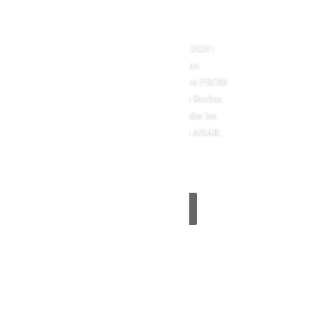
AMOR
por
Sole Alonso
|
18/02/2020
|
Novias
| 4 Comentario
Este es un capítulo del libro FROM
ME TO YOU que Eau de Rochas.
patrocinó para donar todos los
beneficios a la fundación ANAR.
En este...
Leer más