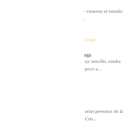
La boda de María en Sevilla
Tras varias visitas, María y su madre vinieron al estudio
para hacerse las dos el vestido con...
la boda de blanca en A Quinta da Auga
Blanca tenia la idea de un vestido muy sencillo, estaba
nerviosa y le costaba imaginar pero poco a...
la boda de Elisa
Siempre me gusta hacer vestidos a varias personas de la
misma familia, a Eli y a su hermana Cris...