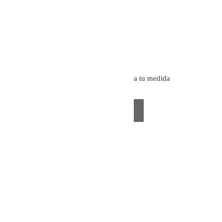
Si buscas una experiencia a tu medida
Pide tu cita
Dirección:
Calle de la Academia, nº 6, piso 1º izq •
28014, Madrid, España