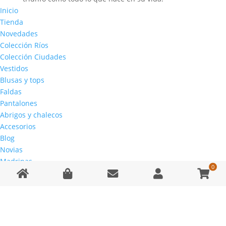
Inicio
Tienda
Novedades
Colección Ríos
Colección Ciudades
Vestidos
Blusas y tops
Faldas
Pantalones
Abrigos y chalecos
Accesorios
Blog
Novias
Madrinas
0
Home
Tienda
Contact
Account
Wo
Prensa
Reserva tu cita
Car
Contacto
Crear cuenta o entrar