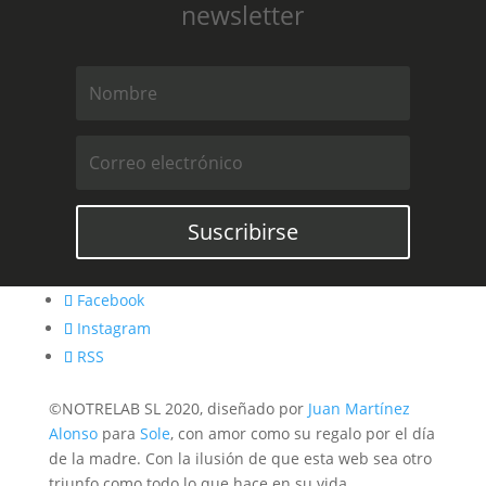
newsletter
Suscribirse
Facebook
Instagram
RSS
©NOTRELAB SL 2020, diseñado por
Juan Martínez
Alonso
para
Sole
, con amor como su regalo por el día
de la madre. Con la ilusión de que esta web sea otro
triunfo como todo lo que hace en su vida.