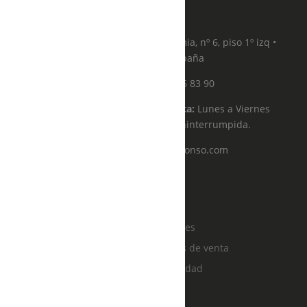
Dirección:
Calle de la Academia, nº 6, piso 1º izq •
28014, Madrid, España
Teléfono:
91 576 83 90
Horario de atención telefónica:
Lunes a Viernes
de 11:00 a 19:00 de forma ininterrumpida.
Email:
citas@solealonso.com
Sole Alonso
Sobre mi
Política de cookies
Términos y condiciones de venta
Política de privacidad