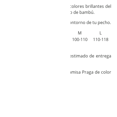
Esta Camisa Praga combina los colores brillantes del
tafetán, a la comodidad del punto de bambú.
Para encontrar tu talla mide el contorno de tu pecho.
XS
S
M
L
PECHO
80-90
90-100
100-110
110-118
Camisa en
PRE-ORDER
, tiempo estimado de entrega
entre 15 y 20 días.
En las fotos la modelo lleva la Camisa Praga de color
azul marino y lima.