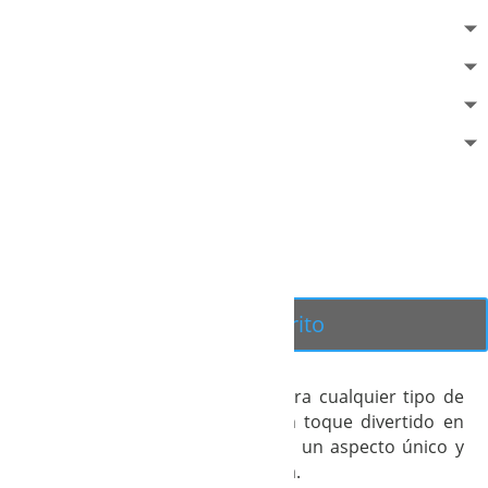
Añadir al carrito
La Camisa Praga es perfecta para cualquier tipo de
ocasión. Arreglada pero con un toque divertido en
los puños y el escote, que le da un aspecto único y
diferente a cualquier otra camisa.