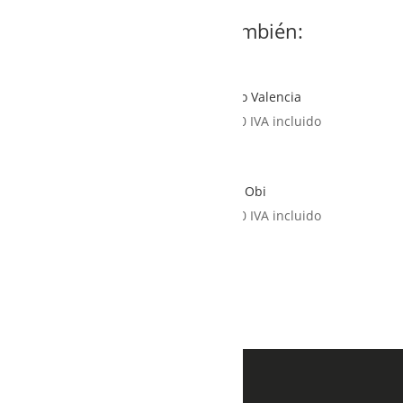
Te podría interesar también:
Abrigo Barcelona
Abrigo Valencia
910,00
IVA incluido
970,00
IVA incluido
Blusa Moscú
Blusa Obi
385,00
IVA incluido
200,00
IVA incluido