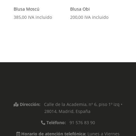
Blusa Moscú
Blusa Obi
385,00
IVA incluido
200,00
IVA incluido
Dirección:
Calle de la Academia, nº 6, piso 1º izq •
28014, Madrid, España
Teléfono:
91 576 83 90
Horario de atención telefónica:
Lunes a Viernes