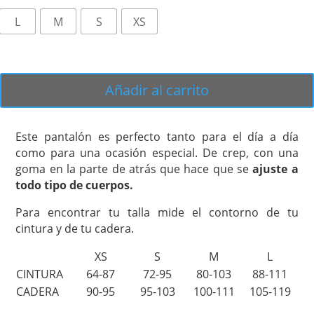
L
M
S
XS
Añadir al carrito
Este pantalón es perfecto tanto para el día a día
como para una ocasión especial. De crep, con una
goma en la parte de atrás que hace que se
ajuste a
todo tipo de cuerpos.
Para encontrar tu talla mide el contorno de tu
cintura y de tu cadera.
XS
S
M
L
CINTURA
64-87
72-95
80-103
88-111
CADERA
90-95
95-103
100-111
105-119