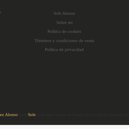
º
Sole Alonso
Sobre mi
Política de cookies
Términos y condiciones de venta
.
Política de privacidad
nez Alonso
para
Sole
, con amor como su regalo por el día de la madre. C