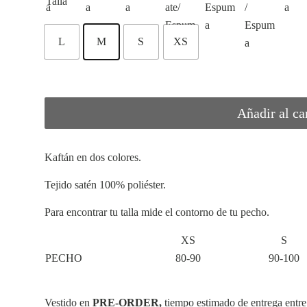
Talla
L
M
S
XS
Añadir al ca
Kaftán en dos colores.
Tejido satén 100% poliéster.
Para encontrar tu talla mide el contorno de tu pecho.
XS
S
PECHO
80-90
90-100
Vestido en
PRE-ORDER,
tiempo estimado de entrega entre 