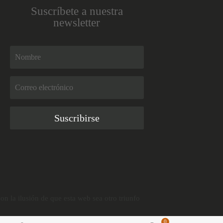
Suscríbete a nuestra
newsletter
Suscribirse
on la ilusión de que esta web sea otro triunfo
0