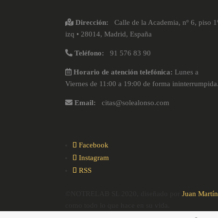
Dirección:
Calle de la Academia, nº 6, piso 1
izq • 28014, Madrid, España
Teléfono:
91 576 83 90
Horario de atención telefónica:
Lunes a
Viernes de 11:00 a 19:00 de forma ininterrumpida
Email:
citas@solealonso.com
Facebook
Instagram
RSS
©NOTRELAB SL 2020, diseñado por
Juan Martí
como todo lo que hace en su vida.