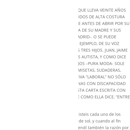
SE PUEDE CONTAR LO DE FUERA. DECIR QUE LLEVA VEINTE AÑOS
DISEÑANDO UNOS MARAVILLOSOS VESTIDOS DE ALTA COSTURA
PARA NOVIAS, MADRINAS Y FIESTA, Y QUE ANTES DE ABRIR POR SU
CUENTA, LO HACÍA PARA FRIKI, LA TIENDA DE SU MADRE Y SUS
TÍAS -Y UNA DE LAS MÁS BONITAS DE MADRID-. O SE PUEDE
CONTAR LO DE DENTRO. Y HABLAR, POR EJEMPLO, DE SU VOZ
HONDA. DE LA PAZ QUE EMITE. O DE SUS TRES HIJOS. JUAN, JAIME
E ISABEL. SOBRE TODO, DE JAIME, QUE ES AUTISTA, Y COMO DICE
SU HERMANA, “ARTISTA”. CON SUS DIBUJOS –PURA MODA- SOLE
CREÓ
ALGO DE JAIME
, UNA MARCA DE CAMISETAS, SUDADERAS,
ETC, QUE PRETENDE SER UNA ALTERNATIVA “LABORAL” NO SÓLO
PARA SU HIJO, SINO PARA OTRAS PERSONAS CON DISCAPACIDAD
INTELECTUAL. PARA ELLOS, SUS HIJOS, ESTA CARTA ESCRITA CON
EL ALMA Y QUE LLEGA AL ALMA. PORQUE COMO ELLA DICE, “ENTRE
ELLAS, SE ENTIENDEN”
Recuerdo con claridad el día en que nacisteis cada uno de los
tres. El primero, tú, Juan. Era un sábado de sol, y cuando al fin
supe lo que se sentía siendo madre, entendí también la razón por