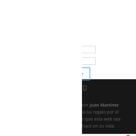
Términos y condiciones de venta
Política de privacidad
Suscríbete a nuestra newsletter
¡Gracias por suscribirte!
Suscribirse
©NOTRELAB SL 2020, diseñado por
Juan Martínez
Alonso
para
Sole
, con amor como su regalo por el
día de la madre. Con la ilusión de que esta web sea
otro triunfo como todo lo que hace en su vida.