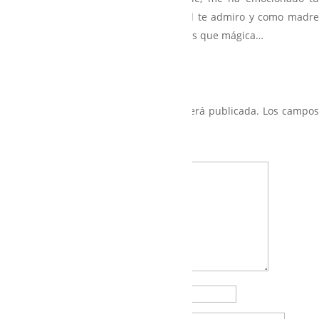
escrito con tanta ternura y sensibilidad te admiro y como madre
te comprendo, AMOR es esa palabra mas que mágica…
Responder
Enviar un comentario
Tu dirección de correo electrónico no será publicada.
Los campo
obligatorios están marcados con
*
Comentario
Nombre
*