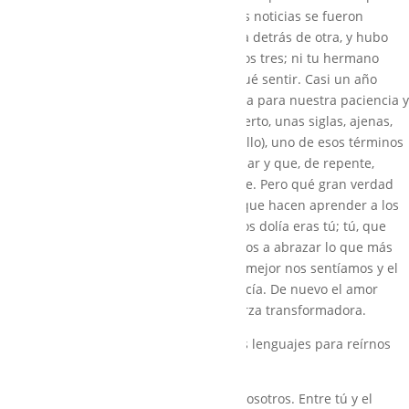
que algo no iba bien. Después, las malas noticias se fueron
acumulando en nuestros corazones, una detrás de otra, y hubo
momentos en el que ninguno de nosotros tres; ni tu hermano
Juan, ni tu padre ni yo, sabíamos bien qué sentir. Casi un año
buscando un diagnóstico fue una prueba para nuestra paciencia y
nuestro equilibrio. Al final, un título incierto, unas siglas, ajenas,
TGD (trastorno generalizado del desarrollo), uno de esos términos
médicos de los que nunca has oído hablar y que, de repente,
pasan a determinar tu vida para siempre. Pero qué gran verdad
es eso de que al final, son los niños los que hacen aprender a los
padres. Nos dimos cuenta que lo que nos dolía eras tú; tú, que
eras lo que más queríamos. Y aprendimos a abrazar lo que más
nos dolía y cuanto más lo abrazábamos mejor nos sentíamos y el
dolor se hacía más suave, casi desaparecía. De nuevo el amor
como medida de todo, como la gran fuerza transformadora.
Poco a poco fuimos aprendiendo nuevos lenguajes para reírnos
contigo, para ser felices
juntos, para tender puentes entre tú y nosotros. Entre tú y el