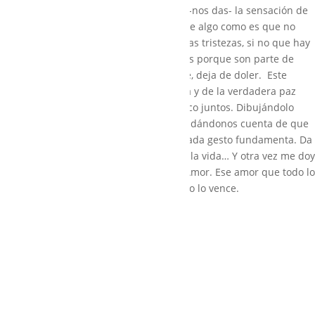
Jaime autista, si no “artista… Nos dabas -nos das- la sensación de
que algo estábamos haciendo bien. Y ese algo como es que no
podemos quedarnos en las penas y en las tristezas, si no que hay
que abrazarlas y llegar incluso a amarlas porque son parte de
nuestra vida. Cuando amas lo que duele, deja de doler. Este
secreto es el secreto de la eterna alegría y de la verdadera paz
interior. Eso lo hemos aprendido los cinco juntos. Dibujándolo
todo, hemos ido creciendo todos juntos, dándonos cuenta de que
cada pequeño detalle es importante y cada gesto fundamenta. Da
igual en un dibujo, con una persona, en la vida… Y otra vez me doy
cuenta de que la medida de todo es el Amor. Ese amor que todo lo
abraza, todo lo comprende y al final, todo lo vence.
Mamá
Facebook
Twitter
LinkedIn
Pinterest
Correo electrónico