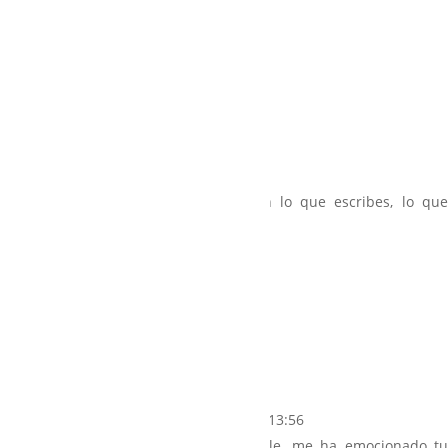
mejor dicho nosotros
Responder
Graça
el 18/09/2021 a las 19:47
Siempre me emociono y aprendo con lo que escribes, lo que
haces, y lo que «posteas».
Gracias!
Responder
Mª JOSE GRAU GUAL
el 19/10/2021 a las 13:56
Que maravilloso todo lo que dices Sole, me ha emocionado tu