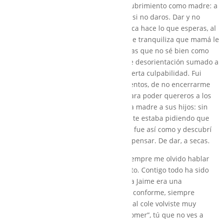
mundo. Fue así como hice mi gran descubrimiento como madre: a
vosotros, a los hijos, no hay que pediros si no daros. Dar y no
pensar. Cuando tienes un niño que nunca hace lo que esperas, al
que no le gusta que le beses, al que no le tranquiliza que mamá le
abrace; se sienten muchas cosas distintas que no sé bien como
definir. Una mezcla de desconcierto y de desorientación sumado a
una sensación infinita de fracaso y de cierta culpabilidad. Fui
tratando de superar todos esos sentimientos, de no encerrarme
en ellos, tratando de abrir mi corazón para poder quereros a los
dos, Juan y Jaime, como debe querer una madre a sus hijos: sin
medida. Me di cuenta, Jaime, de que yo te estaba pidiendo que
me dieras cosas que no podías darme, y fue así como y descubrí
la alegría de dar sin esperar, de dar sin pensar. De dar, a secas.
Entonces llegaste tú, Isabel, de la que siempre me olvido hablar
porque nunca nos has dado ningún susto. Contigo todo ha sido
siempre fácil, lo cual, después de tener a Jaime era una
tranquilidad inmensa. Tú, siempre feliz, conforme, siempre
positiva; tú que el primer día que fuiste al cole volviste muy
contenta porque “te habían invitado a comer”, tú que no ves a