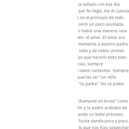
la que alguien podía llegar a matar. Había soñado con ese día
desde que tengo uso de razón y cuando por fin llegó, me di cuenta
de que aquél no era el final del sueño, si no el principio de todo.
Tengo que confesar que al principio me sentí un poco asustada,
pero enseguida me di cuenta de que sólo había una manera, una
guía, una brújula para hacer las cosas bien: el amor. El amor era
la medida de todo. Tenía que amar enormemente a vuestro padre
y ahora también a ti, Juan. El primero de todo y de todos: primer
nieto, primer sobrino, primer hijo… Tenías que hacerlo todo bien,
no podías decepcionar a nadie; y eso hacías, siempre
esforzándote al máximo para tenernos a todos contentos. Siempre
limpio, hablando perfecto… Decías que querías ser “un niño
encantador” y que de mayor querías ser “tu padre”. No se podía
pedir más.
Después nació nuestro tesoro, Jaime. El “diamante en bruto” como
el mismo dice. Era un viernes por la noche y tu padre acababa de
llegar de viaje. Naciste, querido Jaime, siendo un bebé precioso,
sano y muy tranquilo. Los sustos nos los fuiste dando poco a poco.
Fue tu ausencia de interés por casi todo lo que nos hizo sospechar