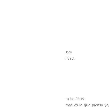
4 Comentarios
Gloria Garcia-Mina
el 18/02/2020 a las 20:24
Cuanto ayudas!!!! Gracias por tu generosidad.
Responder
Manuela González Antuña
el 19/02/2020 a las 22:19
Me gustó mucho tu carta, todo eso y más es lo que pienso yo,