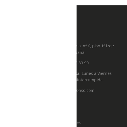
Dirección:
Calle de la Academia, nº 6, piso 1º izq •
28014, Madrid, España
Teléfono:
91 576 83 90
Horario de atención telefónica:
Lunes a Viernes
de 11:00 a 19:00 de forma ininterrumpida.
Email:
citas@solealonso.com
Sole Alonso
Sobre mi
Política de cookies