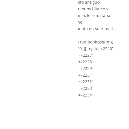
color piedra, que le daba un aspecto antiguo.
El velo de tul de seda y el ramo en tonos blanco y
verde suave y grisáceo, que me chifla, le remataba
ese look romántico y ultra femenino.
Increible de guapa y, según me cuenta en su e-mail,
súper cómoda;Así estaba Maria.
¡¡gracias por enviarnos estas fotos tan bonitas!![img
id=»2225″ width=»400″ height=»400″][img id=»2226″
width=»400″ height=»400″][img id=»2227″
width=»400″ height=»400″][img id=»2228″
width=»400″ height=»400″][img id=»2229″
width=»400″ height=»400″][img id=»2231″
width=»400″ height=»400″][img id=»2232″
width=»400″ height=»400″][img id=»2233″
width=»400″ height=»400″][img id=»2234″
width=»400″ height=»400″]
Facebook
Twitter
LinkedIn