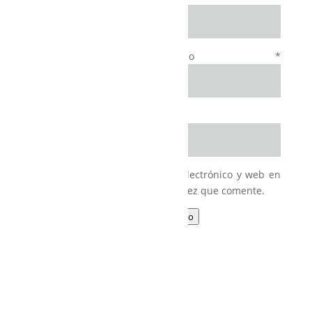
Correo electrónico
*
Web
Guarda mi nombre, correo electrónico y web en
este navegador para la próxima vez que comente.
Enviar comentario