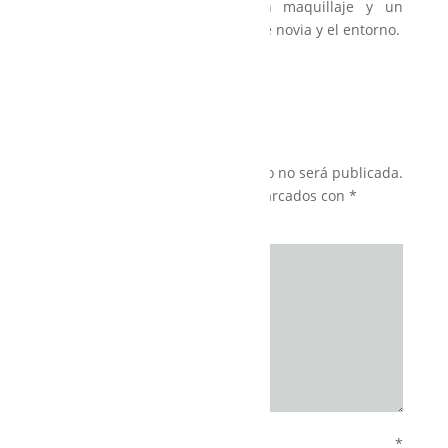
«condimentado» con un maquillaje y un
peinado acorde al traje de novia y el entorno.
Felicitaciones !!!!
Enviar un comentario
Tu dirección de correo electrónico no será publicada.
Los campos obligatorios están marcados con
*
Comentario
Nombre
*