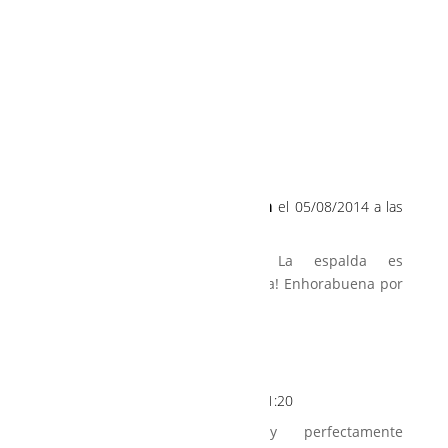
Pinterest
Correo electrónico
2 Comentarios
Con tacones y de boda
el 05/08/2014 a las
17:33
Precioso el vestido! La espalda es
espectacular! Nos encanta! Enhorabuena por
el trabajo.
Un saludo
kelo
el 09/08/2014 a las 01:20
Bello el vestido y perfectamente