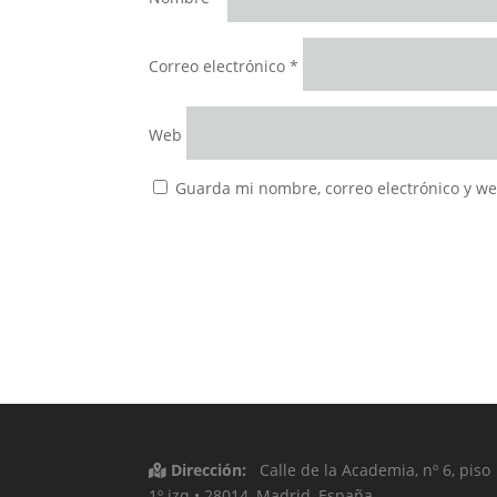
Correo electrónico
*
Web
Guarda mi nombre, correo electrónico y w
Dirección:
Calle de la Academia, nº 6, piso
1º izq • 28014, Madrid, España