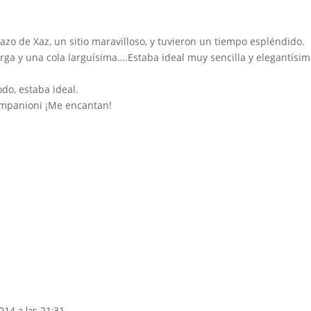
azo de Xaz, un sitio maravilloso, y tuvieron un tiempo espléndido.
arga y una cola larguísima….Estaba ideal muy sencilla y elegantísi
do, estaba ideal.
Companioni ¡Me encantan!
014 a las 21:31