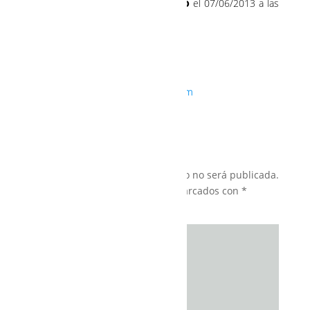
Anna Thereza Maximo
el 07/06/2013 a las
22:26
Precioso!!
Besitos guapa!
http://www.santanovia.com
Enviar un comentario
Tu dirección de correo electrónico no será publicada.
Los campos obligatorios están marcados con
*
Comentario