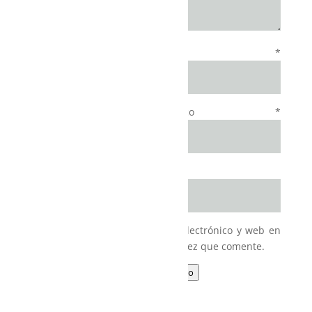
Nombre
*
Correo electrónico
*
Web
Guarda mi nombre, correo electrónico y web en
este navegador para la próxima vez que comente.
Enviar comentario