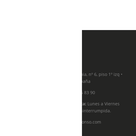
Dirección:
Calle de la Academia, nº 6, piso 1º izq •
28014, Madrid, España
Teléfono:
91 576 83 90
Horario de atención telefónica:
Lunes a Viernes
de 11:00 a 19:00 de forma ininterrumpida.
Email:
citas@solealonso.com