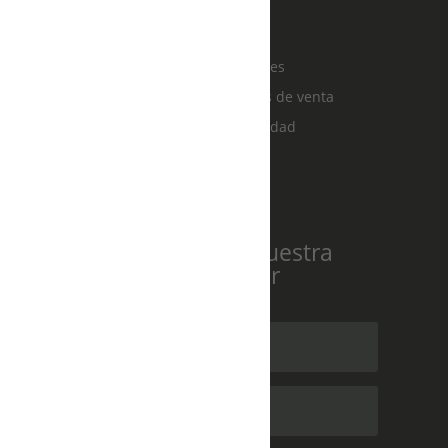
Sole Alonso
Sobre mi
Política de cookies
Términos y condiciones de venta
Política de privacidad
Suscríbete a nuestra
newsletter